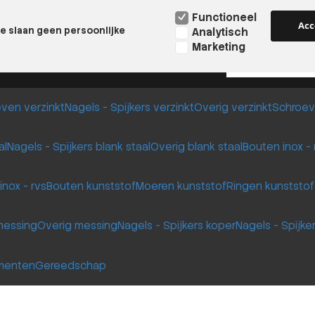
iteit voor iedereen
Deskundig advies
Functioneel
Acc
e slaan geen persoonlijke
Analytisch
Marketing
9.8
2500+ reviews
ven verzinkt
Nagels - Spijkers verzinkt
Overig verzinkt
Schroev
al
Nagels - Spijkers blank staal
Overig blank staal
Bouten inox - 
inox - rvs
Bouten kunststof
Moeren kunststof
Ringen kunststof
 messing
Overig messing
Nagels - Spijkers koper
Nagels - Spijke
imenten
Gereedschap