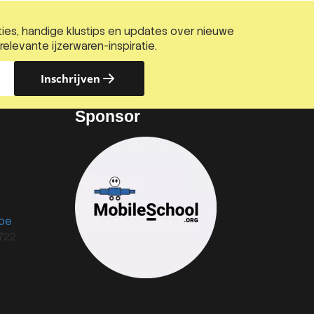
acties, handige klustips en updates over nieuwe
elevante ijzerwaren-inspiratie.
Inschrijven
Sponsor
.be
722