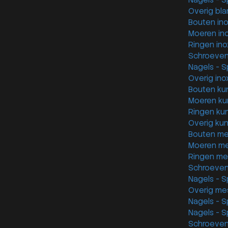
Nagels - Sp
Overig bla
Bouten ino
Moeren ino
Ringen inox
Schroeven 
Nagels - Sp
Overig inox
Bouten ku
Moeren ku
Ringen kun
Overig kun
Bouten me
Moeren me
Ringen me
Schroeven
Nagels - S
Overig me
Nagels - S
Nagels - S
Schroeven