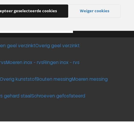
Klantenservice
Contact
epteer geselecteerde cookies
Weiger cookies
en geel verzinkt
Overig geel verzinkt
rvs
Moeren inox - rvs
Ringen inox - rvs
Overig kunststof
Bouten messing
Moeren messing
rs gehard staal
Schroeven gefosfateerd