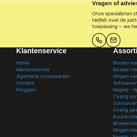
Vragen of advie
Onze specialisten st
twijfelt over de juis
toepassing — we hel
Klantenservice
Assort
Home
Bouten ver
Klantenservice
Moeren ver
Algemene voorwaarden
Ringen ver
Contact
Schroeven
Inloggen
Nagels - Sp
Overig ver
Schroeven 
Overig gee
Bouten bla
Moeren bla
Ringen bla