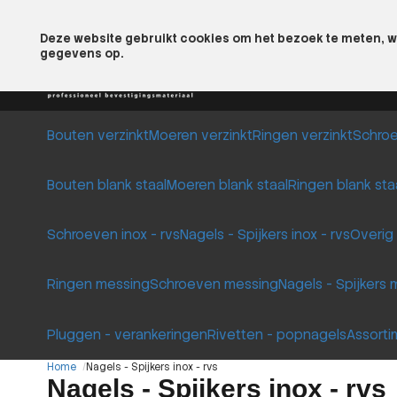
Altijd scherp geprijsd
Groot assortiment
Kwal
Deze website gebruikt cookies om het bezoek te meten, w
gegevens op.
Assortiment
Bouten verzinkt
Moeren verzinkt
Ringen verzinkt
Schroe
Bouten blank staal
Moeren blank staal
Ringen blank sta
Schroeven inox - rvs
Nagels - Spijkers inox - rvs
Overig 
Ringen messing
Schroeven messing
Nagels - Spijkers
Pluggen - verankeringen
Rivetten - popnagels
Assort
Home
Nagels - Spijkers inox - rvs
Nagels - Spijkers inox - rvs