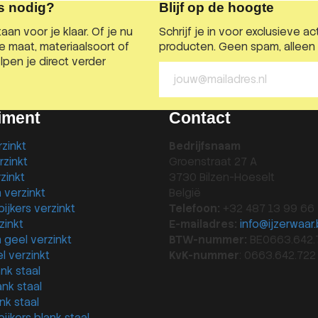
s nodig?
Blijf op de hoogte
aan voor je klaar. Of je nu
Schrijf je in voor exclusieve 
te maat, materiaalsoort of
producten. Geen spam, alleen r
pen je direct verder
iment
Contact
zinkt
Bedrijfsnaam
zinkt
Groenstraat 27 A
zinkt
3730 Bilzen-Hoeselt
 verzinkt
België
ijkers verzinkt
Telefoon:
+32 487 13 99 66
zinkt
E-mailadres:
info@ijzerwaar
geel verzinkt
BTW-nummer:
BE0663.642.
l verzinkt
KvK-nummer
: 0663.642.722
nk staal
nk staal
nk staal