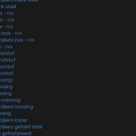
ijkers blank staal
nk staal
x - rvs
x - rvs
 - rvs
inox - rvs
ijkers inox - rvs
 - rvs
nststof
nststof
ststof
ststof
ssing
ssing
ssing
 messing
pijkers messing
ssing
pijkers koper
pijkers gehard staal
 gefosfateerd